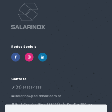
Redes Sociais
Contato
(19) 97828-1388
salarinox@salarinox.com.br
Rod. Cornélio Pires (SP 127) s/n Km 41 + 250m -
Campestre - Piracicaba, SP