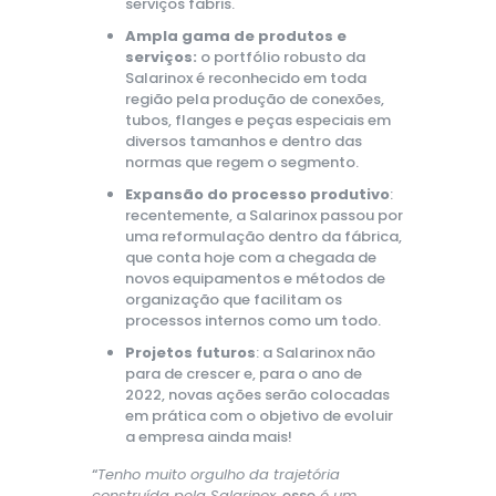
serviços fabris.
Ampla gama de produtos e
serviços:
o portfólio robusto da
Salarinox é reconhecido em toda
região pela produção de conexões,
tubos, flanges e peças especiais em
diversos tamanhos e dentro das
normas que regem o segmento.
Expansão do processo produtivo
:
recentemente, a Salarinox passou por
uma reformulação dentro da fábrica,
que conta hoje com a chegada de
novos equipamentos e métodos de
organização que facilitam os
processos internos como um todo.
Projetos futuros
: a Salarinox não
para de crescer e, para o ano de
2022, novas ações serão colocadas
em prática com o objetivo de evoluir
a empresa ainda mais!
“
Tenho muito orgulho da trajetória
construída pela Salarinox,
esse
é um