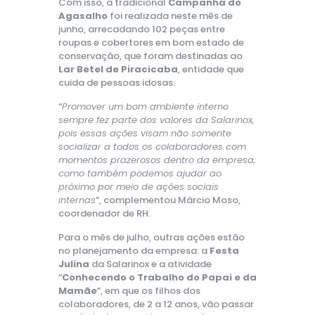
Com isso, a tradicional
Campanha do
Agasalho
foi realizada neste mês de
junho, arrecadando 102 peças entre
roupas e cobertores em bom estado de
conservação, que foram destinadas ao
Lar Betel de Piracicaba
, entidade que
cuida de pessoas idosas.
“
Promover um bom ambiente interno
sempre fez parte dos valores da Salarinox,
pois essas ações visam não somente
socializar a todos os colaboradores com
momentos prazerosos dentro da empresa,
como também podemos ajudar ao
próximo por meio de ações sociais
internas
”, complementou Márcio Moso,
coordenador de RH.
Para o mês de julho, outras ações estão
no planejamento da empresa: a
Festa
Julina
da Salarinox e a atividade
“
Conhecendo o Trabalho do Papai e da
Mamãe
”, em que os filhos dos
colaboradores, de 2 a 12 anos, vão passar