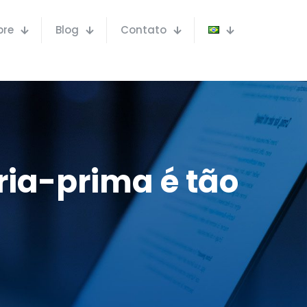
bre
Blog
Contato
ia-prima é tão