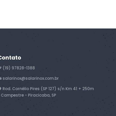
Contato
(19) 97828-1388
salarinox@salarinox.com.br
Rod. Cornélio Pires (SP 127) s/n Km 41 + 250m
 Campestre - Piracicaba, SP