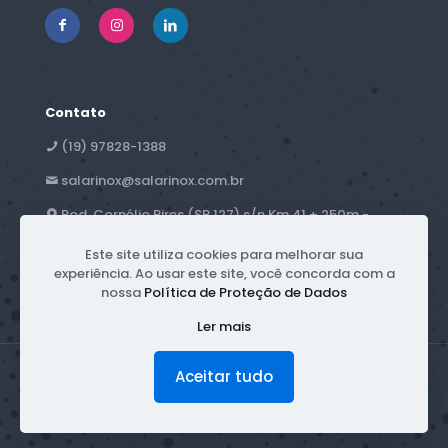
Contato
(19) 97828-1388
salarinox@salarinox.com.br
Rod. Cornélio Pires (SP 127) s/n Km 41 + 250m -
Campestre - Piracicaba, SP
Este site utiliza cookies para melhorar sua
experiência. Ao usar este site, você concorda com a
nossa
Política de Proteção de Dados
Ler mais
Aceitar tudo
© 2026 Salarinox | Todos os direitos reservados