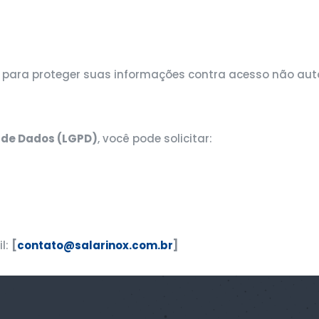
ara proteger suas informações contra acesso não autor
o de Dados (LGPD)
, você pode solicitar:
l:
[
contato@salarinox.com.br
]